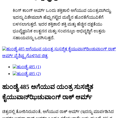
ಕಿಂಗ್ ಕಾಂಗ್ ಆರ್ಮ್ ಒಂದು ಶಕ್ತಿಶಾಲಿ ಅಗೆಯುವ ಯಂತ್ರವಾಗಿದ್ದು,
ಇದನ್ನು ವಿಶೇಷವಾಗಿ ಹೆಪ್ಪುಗಟ್ಟಿದ ಮಣ್ಣಿನ ಹೊರತೆಗೆಯುವಿಕೆಗೆ
ಬಳಸಲಾಗುತ್ತದೆ. ಇದರ ಶಕ್ತಿಶಾಲಿ ಶಕ್ತಿ ಮತ್ತು ಹೆಚ್ಚಿನ ದಕ್ಷತೆಯು
ಭೂವೈಜ್ಞಾನಿಕ ಉತ್ಖನನ ಮತ್ತು ಸಂಪನ್ಮೂಲ ಅಭಿವೃದ್ಧಿಗೆ ಉತ್ತಮ
ಸಹಾಯವನ್ನು ಒದಗಿಸುತ್ತದೆ.
ಹುಂಡೈ 485 ಅಗೆಯುವ ಯಂತ್ರ ಸುಸಜ್ಜಿತ
ಕೈಯುವಾನ್‌ಝಿಚುವಾಂಗ್ ರಾಕ್ ಆರ್ಮ್
ಚಿತ್ರದಲ್ಲಿ ತೋರಿಸಿರುವಂತೆ, ಅಗೆಯುವ ರಾಕ್ ಆರ್ಮ್ (ಇದನ್ನು ಮಾರ್ಪಡಿಸಿದ