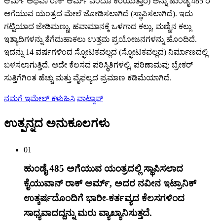
ಆರ್ಮ್ ಅಥವಾ ರಾಕ್ ಆರ್ಮ್ ಎಂದೂ ಕರೆಯುತ್ತಾರೆ) ಅನ್ನು ಹುಂಡೈ 485 ರ
ಅಗೆಯುವ ಯಂತ್ರದ ಮೇಲೆ ಜೋಡಿಸಲಾಗಿದೆ (ಸ್ಥಾಪಿಸಲಾಗಿದೆ). ಇದು
ಗಟ್ಟಿಯಾದ ಜೇಡಿಮಣ್ಣು, ಹವಾಮಾನಕ್ಕೆ ಒಳಗಾದ ಕಲ್ಲು, ಮಣ್ಣಿನ ಕಲ್ಲು
ಇತ್ಯಾದಿಗಳನ್ನು ತೆಗೆದುಹಾಕಲು ಉತ್ತಮ ಪ್ರಯೋಜನಗಳನ್ನು ಹೊಂದಿದೆ.
ಇದನ್ನು 14 ವರ್ಷಗಳಿಂದ ಸ್ಫೋಟಕವಲ್ಲದ (ಸ್ಫೋಟಕವಲ್ಲದ) ನಿರ್ಮಾಣದಲ್ಲಿ
ಬಳಸಲಾಗುತ್ತಿದೆ. ಅದೇ ಕೆಲಸದ ಪರಿಸ್ಥಿತಿಗಳಲ್ಲಿ, ಪರಿಣಾಮವು ಬ್ರೇಕರ್
ಸುತ್ತಿಗೆಗಿಂತ ಹೆಚ್ಚು ಮತ್ತು ವೈಫಲ್ಯದ ಪ್ರಮಾಣ ಕಡಿಮೆಯಾಗಿದೆ.
ನಮಗೆ ಇಮೇಲ್ ಕಳುಹಿಸಿ
ವಾಟ್ಸಾಪ್
ಉತ್ಪನ್ನದ ಅನುಕೂಲಗಳು
01
ಹುಂಡೈ 485 ಅಗೆಯುವ ಯಂತ್ರದಲ್ಲಿ ಸ್ಥಾಪಿಸಲಾದ
ಕೈಯುವಾನ್ ರಾಕ್ ಆರ್ಮ್, ಅದರ ನವೀನ ಇಟ್ರಾನಿಕ್
ಉತ್ಕರ್ಷದೊಂದಿಗೆ ಭಾರೀ-ಕರ್ತವ್ಯದ ಕೆಲಸಗಳಿಂದ
ಸಾಧ್ಯವಾದದ್ದನ್ನು ಮರು ವ್ಯಾಖ್ಯಾನಿಸುತ್ತದೆ.