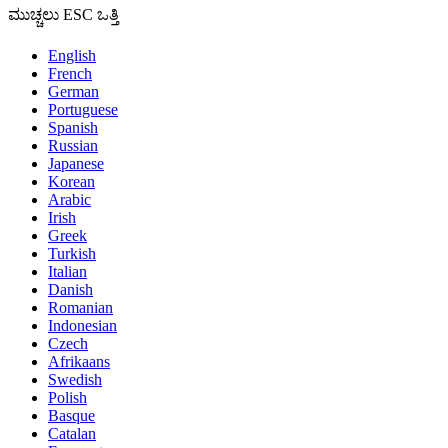
ಮುಚ್ಚಲು ESC ಒತ್ತಿ
English
French
German
Portuguese
Spanish
Russian
Japanese
Korean
Arabic
Irish
Greek
Turkish
Italian
Danish
Romanian
Indonesian
Czech
Afrikaans
Swedish
Polish
Basque
Catalan