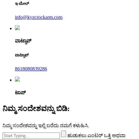
ಇ-ಮೇಲ್
info@kyzcrockarm.com
ವಾಟ್ಸಾಪ್
ವಾಟ್ಸಾಪ್
8618080839286
ಟಾಪ್
ನಿಮ್ಮ ಸಂದೇಶವನ್ನು ಬಿಡಿ:
ನಿಮ್ಮ ಸಂದೇಶವನ್ನು ಇಲ್ಲಿ ಬರೆದು ನಮಗೆ ಕಳುಹಿಸಿ.
ಹುಡುಕಲು ಎಂಟರ್ ಒತ್ತಿ ಅಥವಾ