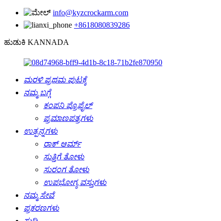
info@kyzcrockarm.com
+8618080839286
ಹುಡುಕಿ KANNADA
ಮರಳಿ ಪ್ರಥಮ ಪುಟಕ್ಕೆ
ನಮ್ಮ ಬಗ್ಗೆ
ಕಂಪನಿ ಪ್ರೊಫೈಲ್
ಪ್ರಮಾಣಪತ್ರಗಳು
ಉತ್ಪನ್ನಗಳು
ರಾಕ್ ಆರ್ಮ್
ಸುತ್ತಿಗೆ ತೋಳು
ಸುರಂಗ ತೋಳು
ಉಪಭೋಗ್ಯ ವಸ್ತುಗಳು
ನಮ್ಮ ಸೇವೆ
ಪ್ರಕರಣಗಳು
ಸುದ್ದಿ