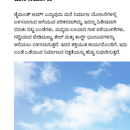
ಡೈಮಂಡ್ ಆರ್ಮ್ ಎನ್ನುವುದು ಮನೆ ನಿರ್ಮಾಣ ಯೋಜನೆಗಳಲ್ಲಿ
ಬಳಸಲಾಗುವ ಅಗೆಯುವ ಪರಿಕರವಾಗಿದ್ದು, ಇದನ್ನು ವಿಶೇಷವಾಗಿ
ಬಿರುಕು ಬಿಟ್ಟ ಬಂಡೆಗಳು, ಮಧ್ಯಮ-ಬಲವಾದ ಗಾಳಿ ಪಳೆಯುಳಿಕೆಗಳು,
ಗಟ್ಟಿಯಾದ ಜೇಡಿಮಣ್ಣು, ಶೇಲ್ ಮತ್ತು ಕಾರ್ಸ್ಟ್ ಭೂರೂಪಗಳನ್ನು
ಅಗೆಯಲು ಬಳಸಲಾಗುತ್ತದೆ. ಇದರ ಶಕ್ತಿಯುತ ಕಾರ್ಯದೊಂದಿಗೆ, ಇದು
ಬಂಡೆ ಒಡೆಯುವ ನಿರ್ಮಾಣದ ದಕ್ಷತೆಯನ್ನು ಹೆಚ್ಚು ಸುಧಾರಿಸುತ್ತದೆ.